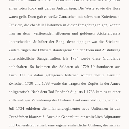
einen roten Rock mit gelben Aufschlägen. Die Weste sowie die Hose
waren gelb. Dazu gab es weiße Gamaschen mit schwarzen Knieriemen.
Offiziere, die ebenfalls Uniformen in dieser Farbgebung trugen, konnte
man an dem variierenden silbernen und goldenen Stickereibesatz
unterscheiden. Je höher der Rang, desto üppiger war die Stickerei.
Zudem trugen die Offiziere standesgemäß in der Form und Ausführung
unterschiedliche Stangenwaffen. Bis 1734 wurde diese Grundfarbe
beibehalten. So bekamen die Soldaten ab 1729 Uniformhosen aus
Tuch. Die bis dahin getragenen ledernen wurden zweite Garnitur.
Zwischen 1730 und 1733 wurde das Tragen des Zopfes in der Armee
obligatorisch. Nach dem Tod Friedrich Augusts I. 1733 kam es zu einer
vollständigen Veränderung der Uniform. Laut einer Verfügung vom 23.
Juli 1734 erhielten die Infanterieregimenter neue Uniformen in den
Grundfarben blau/weiß. Auch die Generalität, einschließlich Adjutantur
und Generalstab, erhielt eine eigene einheitliche Uniform, die sich in