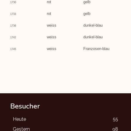
rot
gelb
1730
rot
gelb
1733
weiss
dunkel-blau
1736
weiss
dunkel-blau
1742
weiss
Franzosen-blau
1745
Besucher
Heute
55
Gestern
98